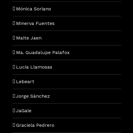
Mónica Soriano
Minerva Fuentes
Maite Jaen
Ma. Guadalupe Palafox
Lucia Llamosas
Lebeart
Jorge Sánchez
JaGale
Graciela Pedrero