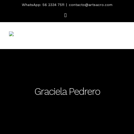
Saltar
WhatsApp: 56 2334 7511
|
contacto@artsacro.com
al
Facebook
contenido
Graciela Pedrero