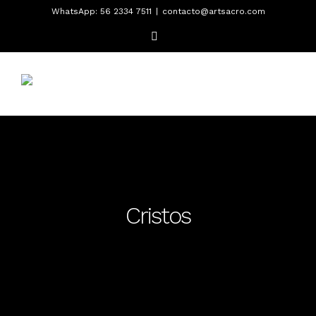
Saltar
WhatsApp: 56 2334 7511
|
contacto@artsacro.com
al
Facebook
contenido
Cristos