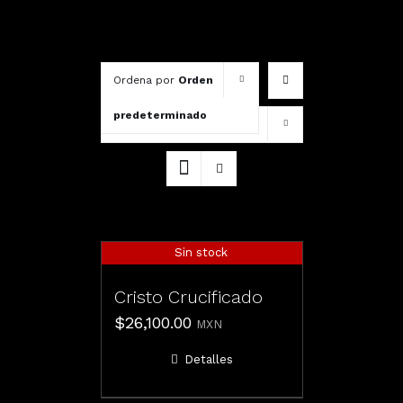
Ordena por
Orden
predeterminado
Mostrar
12 productos
Sin stock
Cristo Crucificado
$
26,100.00
MXN
Detalles